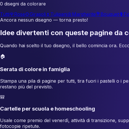
0 disegni da colorare
Tutti
🌹
Rose
🌻
Girasoli
🌷
Tulipani
🌼
Margherite
💐
Bouquet
🪻
Fi
Ancora nessun disegno — torna presto!
Idee divertenti con queste pagine da c
Quando hai scelto il tuo disegno, il bello comincia ora. Ecco 
🏠
Serata di colore in famiglia
Stampa una pila di pagine per tutti, tira fuori i pastelli o i
restano più del previsto.
🎒
Cartelle per scuola e homeschooling
Usale come premio del venerdì, attività di transizione, su
fotocopie ripetute.