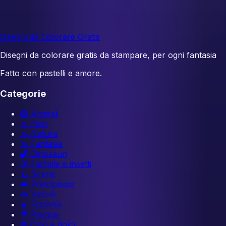
Disegni da Colorare Gratis
Disegni da colorare gratis da stampare, per ogni fantasia
Fatto con pastelli e amore.
Categorie
🦁
Animali
🌷
Fiori
🌿
Natura
🦄
Fantasia
🦖
Dinosauri
🦋
Farfalle e insetti
🧜
Sirene
👑
Principesse
🚗
Veicoli
🎄
Festività
🐣
Pasqua
🍓
Cibo e dolci