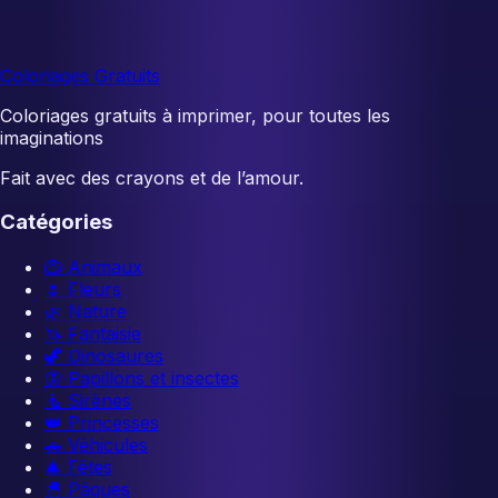
Coloriages Gratuits
Coloriages gratuits à imprimer, pour toutes les
imaginations
Fait avec des crayons et de l’amour.
Catégories
🦁
Animaux
🌷
Fleurs
🌿
Nature
🦄
Fantaisie
🦖
Dinosaures
🦋
Papillons et insectes
🧜
Sirènes
👑
Princesses
🚗
Véhicules
🎄
Fêtes
🐣
Pâques