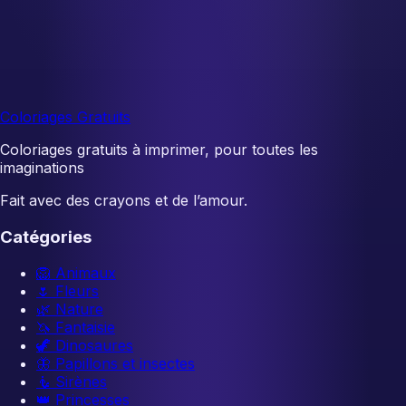
Coloriages Gratuits
Coloriages gratuits à imprimer, pour toutes les
imaginations
Fait avec des crayons et de l’amour.
Catégories
🦁
Animaux
🌷
Fleurs
🌿
Nature
🦄
Fantaisie
🦖
Dinosaures
🦋
Papillons et insectes
🧜
Sirènes
👑
Princesses