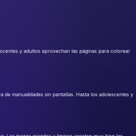
, docentes y adultos aprovechan las páginas para colorear
a de manualidades sin pantallas. Hasta los adolescentes y
n. Los trazos grandes y limpios resisten muy bien las