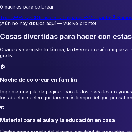
0 páginas para colorear
Todos
🌹
Rosas
🌻
Girasoles
🌷
Tulipanes
🌼
Margaritas
💐
Ramo
¡Aún no hay dibujos aquí — vuelve pronto!
Cosas divertidas para hacer con estas
Cuando ya elegiste tu lámina, la diversión recién empieza.
gratis.
🏠
Noche de colorear en familia
Imprime una pila de páginas para todos, saca los crayones
los abuelos suelen quedarse más tiempo del que pensaban
🎒
Material para el aula y la educación en casa
Úsalas como premio del viernes, actividad de transición, r