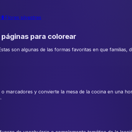
s
🪻
Flores silvestres
 páginas para colorear
 Estas son algunas de las formas favoritas en que familias
 o marcadores y convierte la mesa de la cocina en una hor
.
efuerzo de vocabulario o complemento temático de la lecció