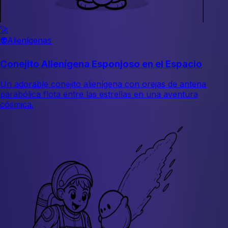
🚀
👽
Alienígenas
Conejito Alienígena Esponjoso en el Espacio
Un adorable conejito alienígena con orejas de antena
parabólica flota entre las estrellas en una aventura
cósmica.