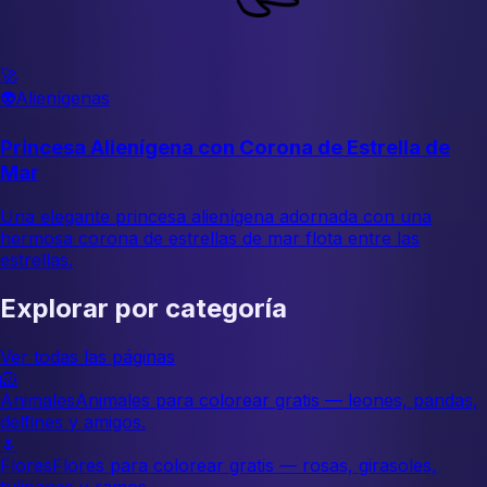
🚀
👽
Alienígenas
Princesa Alienígena con Corona de Estrella de
Mar
Una elegante princesa alienígena adornada con una
hermosa corona de estrellas de mar flota entre las
estrellas.
Explorar por categoría
Ver todas las páginas
🦁
Animales
Animales para colorear gratis — leones, pandas,
delfines y amigos.
🌷
Flores
Flores para colorear gratis — rosas, girasoles,
tulipanes y ramos.