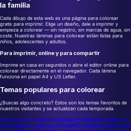
la familia
Cada dibujo de esta web es una página para colorear
gratis para imprimir. Elige un diseño, dale a imprimir y
empieza a colorear — sin registro, sin marcas de agua, sin
coste. Nuestras láminas para colorear están listas para
niños, adolescentes y adultos.
Para imprimir, online y para compartir
Imprime en casa en segundos o abre el editor online para
colorear directamente en el navegador. Cada lámina
funciona en papel A4 y US Letter.
Temas populares para colorear
¿Buscas algo concreto? Estos son los temas favoritos de
nuestros visitantes y se actualizan cada temporada.
🦁
Animales
🌷
Flores
🌿
Naturaleza
🦄
Fantasía
🦖
Dinosaurios
🦋
Mariposas e insectos
🧜
Sirenas
👑
Princesas
🚗
Vehículos
🎄
Fiestas
🐣
Pascua
🍓
Comida y dulces
🌸
Mandalas
🌀
Colorear