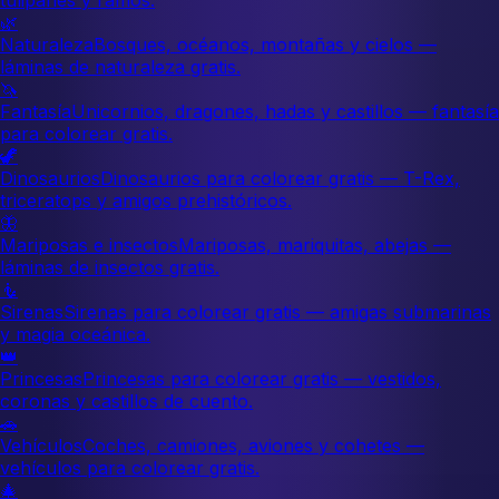
🌿
Naturaleza
Bosques, océanos, montañas y cielos —
láminas de naturaleza gratis.
🦄
Fantasía
Unicornios, dragones, hadas y castillos — fantasía
para colorear gratis.
🦖
Dinosaurios
Dinosaurios para colorear gratis — T-Rex,
triceratops y amigos prehistóricos.
🦋
Mariposas e insectos
Mariposas, mariquitas, abejas —
láminas de insectos gratis.
🧜
Sirenas
Sirenas para colorear gratis — amigas submarinas
y magia oceánica.
👑
Princesas
Princesas para colorear gratis — vestidos,
coronas y castillos de cuento.
🚗
Vehículos
Coches, camiones, aviones y cohetes —
vehículos para colorear gratis.
🎄