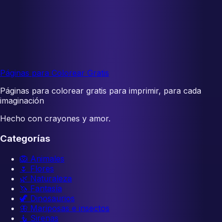
Páginas para Colorear Gratis
Páginas para colorear gratis para imprimir, para cada
imaginación
Hecho con crayones y amor.
Categorías
🦁
Animales
🌷
Flores
🌿
Naturaleza
🦄
Fantasía
🦖
Dinosaurios
🦋
Mariposas e insectos
🧜
Sirenas