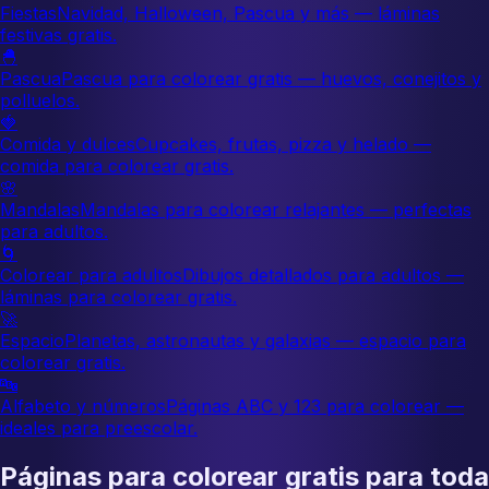
Fiestas
Navidad, Halloween, Pascua y más — láminas
festivas gratis.
🐣
Pascua
Pascua para colorear gratis — huevos, conejitos y
polluelos.
🍓
Comida y dulces
Cupcakes, frutas, pizza y helado —
comida para colorear gratis.
🌸
Mandalas
Mandalas para colorear relajantes — perfectas
para adultos.
🌀
Colorear para adultos
Dibujos detallados para adultos —
láminas para colorear gratis.
🚀
Espacio
Planetas, astronautas y galaxias — espacio para
colorear gratis.
🔤
Alfabeto y números
Páginas ABC y 123 para colorear —
ideales para preescolar.
Páginas para colorear gratis para toda