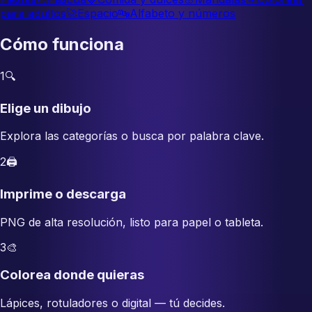
para adultos
🚀
Espacio
🔤
Alfabeto y números
Cómo funciona
1
🔍
Elige un dibujo
Explora las categorías o busca por palabra clave.
2
🖨️
Imprime o descarga
PNG de alta resolución, listo para papel o tableta.
3
🎨
Colorea donde quieras
Lápices, rotuladores o digital — tú decides.