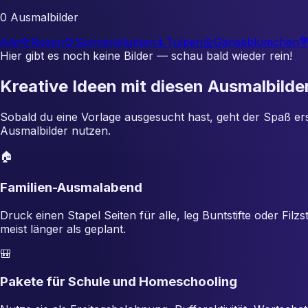
0 Ausmalbilder
Alle
🌹
Rosen
🌻
Sonnenblumen
🌷
Tulpen
🌼
Gänseblümchen

Hier gibt es noch keine Bilder — schau bald wieder rein!
Kreative Ideen mit diesen Ausmalbilde
Sobald du eine Vorlage ausgesucht hast, geht der Spaß erst
Ausmalbilder nutzen.
🏠
Familien-Ausmalabend
Druck einen Stapel Seiten für alle, leg Buntstifte oder Fil
meist länger als geplant.
🎒
Pakete für Schule und Homeschooling