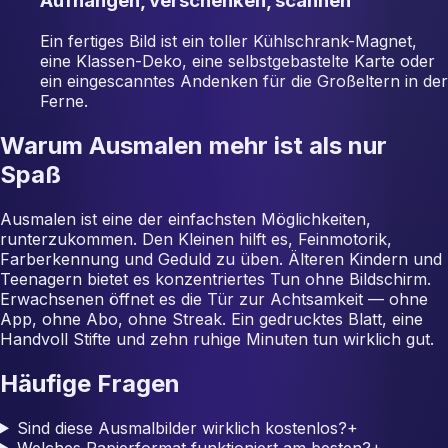
Aufhängen, verschenken, scannen
Ein fertiges Bild ist ein toller Kühlschrank-Magnet,
eine Klassen-Deko, eine selbstgebastelte Karte oder
ein eingescanntes Andenken für die Großeltern in der
Ferne.
Warum Ausmalen mehr ist als nur
Spaß
Ausmalen ist eine der einfachsten Möglichkeiten,
runterzukommen. Den Kleinen hilft es, Feinmotorik,
Farberkennung und Geduld zu üben. Älteren Kindern und
Teenagern bietet es konzentriertes Tun ohne Bildschirm.
Erwachsenen öffnet es die Tür zur Achtsamkeit — ohne
App, ohne Abo, ohne Streak. Ein gedrucktes Blatt, eine
Handvoll Stifte und zehn ruhige Minuten tun wirklich gut.
Häufige Fragen
Sind diese Ausmalbilder wirklich kostenlos?
+
Welches Papierformat funktioniert am besten?
+