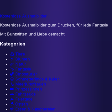
Kostenlose Ausmalbilder
Kostenlose Ausmalbilder zum Drucken, für jede Fantasie
Mit Buntstiften und Liebe gemacht.
Kategorien
🦁
Tiere
🌷
Blumen
🌿
Natur
🦄
Fantasie
🦖
Dinosaurier
🦋
Schmetterlinge & Käfer
🧜
Meerjungfrauen
👑
Prinzessinnen
🚗
Fahrzeuge
🎄
Feiertage
🐣
Ostern
🍓
Essen & Naschereien