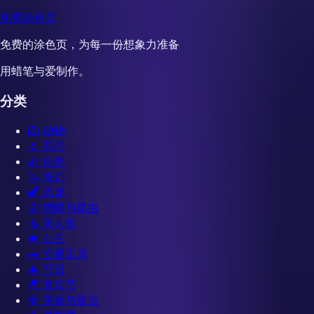
免费涂色页
免费的涂色页，为每一份想象力准备
用蜡笔与爱制作。
分类
🦁
动物
🌷
花卉
🌿
自然
🦄
奇幻
🦖
恐龙
🦋
蝴蝶与昆虫
🧜
美人鱼
👑
公主
🚗
交通工具
🎄
节日
🐣
复活节
🍓
美食与甜点