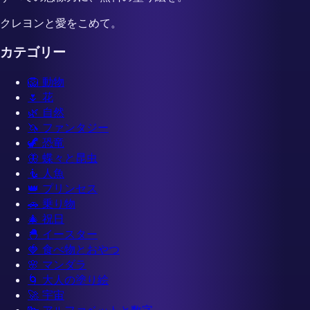
クレヨンと愛をこめて。
カテゴリー
🦁
動物
🌷
花
🌿
自然
🦄
ファンタジー
🦖
恐竜
🦋
蝶々と昆虫
🧜
人魚
👑
プリンセス
🚗
乗り物
🎄
祝日
🐣
イースター
🍓
食べ物とおやつ
🌸
マンダラ
🌀
大人の塗り絵
🚀
宇宙