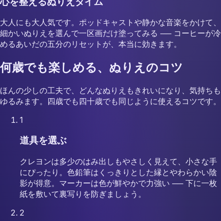
心を整えるぬりえタイム
大人にも大人気です。ポッドキャストや静かな音楽をかけて、
細かいぬりえを選んで一区画だけ塗ってみる ── コーヒーが冷
めるあいだの五分のリセットが、本当に効きます。
何歳でも楽しめる、ぬりえのコツ
ほんの少しの工夫で、どんなぬりえもきれいになり、気持ちも
ゆるみます。四歳でも四十歳でも同じように使えるコツです。
1
道具を選ぶ
クレヨンは多少のはみ出しもやさしく見えて、小さな手
にぴったり。色鉛筆はくっきりとした縁とやわらかい陰
影が得意。マーカーは色が鮮やかで力強い ── 下に一枚
紙を敷いて裏写りを防ぎましょう。
2