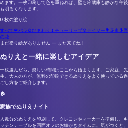
めます。一枚印刷して色を重ねれば、壁も冷蔵庫も静かな午後
も明るくなります。
0 枚の塗り絵
すべて
🌹
バラ
🌻
ひまわり
🌷
チューリップ
🌼
デイジー
💐
花束
🪻
野
の花
まだ塗り絵がありません — また来てね！
ぬりえと一緒に楽しむアイデア
一枚選んだら、楽しい時間はここから始まります。ご家庭、先
生、大人の方が、無料の印刷できるぬりえをよく使っている過
ごし方をご紹介します。
🏠
家族でぬりえナイト
人数分のぬりえを印刷して、クレヨンやマーカーを準備し、キ
ッチンテーブルを画面オフのお絵かきタイムに。気がつくと、