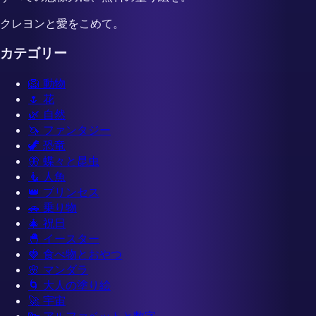
クレヨンと愛をこめて。
カテゴリー
🦁
動物
🌷
花
🌿
自然
🦄
ファンタジー
🦖
恐竜
🦋
蝶々と昆虫
🧜
人魚
👑
プリンセス
🚗
乗り物
🎄
祝日
🐣
イースター
🍓
食べ物とおやつ
🌸
マンダラ
🌀
大人の塗り絵
🚀
宇宙