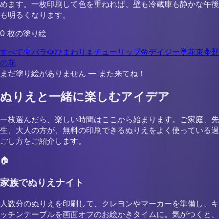
めます。一枚印刷して色を重ねれば、壁も冷蔵庫も静かな午後
も明るくなります。
0 枚の塗り絵
すべて
🌹
バラ
🌻
ひまわり
🌷
チューリップ
🌼
デイジー
💐
花束
🪻
野
の花
まだ塗り絵がありません — また来てね！
ぬりえと一緒に楽しむアイデア
一枚選んだら、楽しい時間はここから始まります。ご家庭、先
生、大人の方が、無料の印刷できるぬりえをよく使っている過
ごし方をご紹介します。
🏠
家族でぬりえナイト
人数分のぬりえを印刷して、クレヨンやマーカーを準備し、キ
ッチンテーブルを画面オフのお絵かきタイムに。気がつくと、