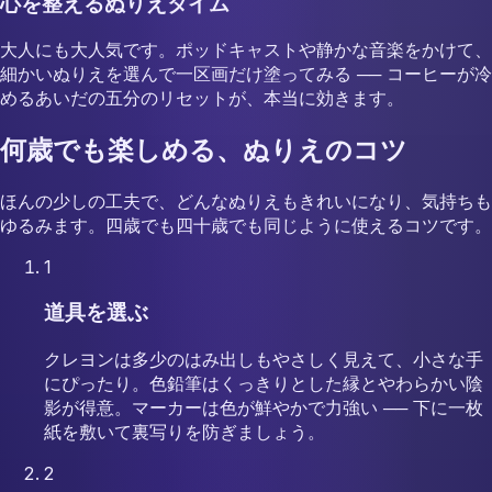
心を整えるぬりえタイム
大人にも大人気です。ポッドキャストや静かな音楽をかけて、
細かいぬりえを選んで一区画だけ塗ってみる ── コーヒーが冷
めるあいだの五分のリセットが、本当に効きます。
何歳でも楽しめる、ぬりえのコツ
ほんの少しの工夫で、どんなぬりえもきれいになり、気持ちも
ゆるみます。四歳でも四十歳でも同じように使えるコツです。
1
道具を選ぶ
クレヨンは多少のはみ出しもやさしく見えて、小さな手
にぴったり。色鉛筆はくっきりとした縁とやわらかい陰
影が得意。マーカーは色が鮮やかで力強い ── 下に一枚
紙を敷いて裏写りを防ぎましょう。
2